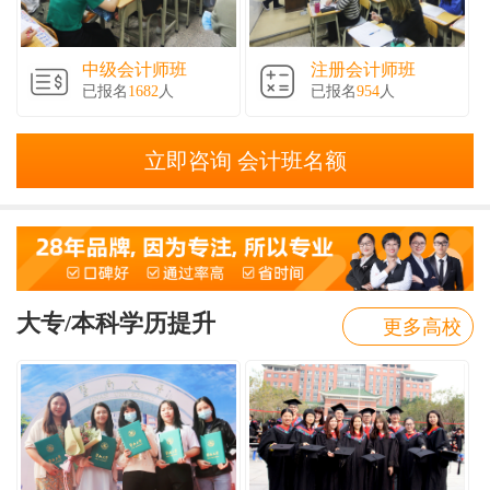
中级会计师班
注册会计师班
已报名
1682
人
已报名
954
人
立即咨询 会计班名额
大专/本科学历提升
更多高校