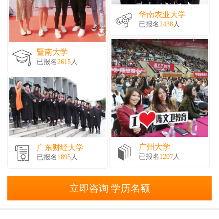
华南农业大学
已报名
2438
人
暨南大学
已报名
2615
人
广州大学
广东财经大学
已报名
1207
人
已报名
1895
人
立即咨询 学历名额