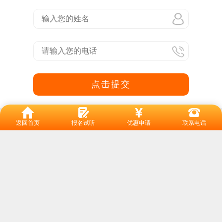
点击提交
返回首页
报名试听
优惠申请
联系电话
10多所校区 就近学习
番禺总校：市桥大北路189号新业大厦 (市桥汽车站旁)
天河校区：龙口西路1号保利中辰广场5楼507(地铁岗顶站)
海珠校区：新港中路丽影广场C栋1901(地铁客村站)
黄埔校区：丰乐北路116号保泰广场12楼1204(地铁大沙东站)
白云校区：新市机场路1438号尚明大厦5(地铁白云文化广场站)
花都校区：新华街云山大道 银丰大厦1107(地铁花城路站)
南沙校区：进港大道56号南方人才市场5楼
佛山校区：禅城区祖庙路百花广场8楼805-808(地铁祖庙站)
大石校区：大石牌坊对面 直入200米 (大石地铁站)