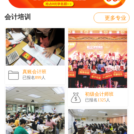
会计培训
更多专业
真账会计班
已报名
899
人
初级会计师班
已报名
1325
人