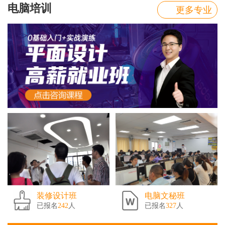
电脑培训
更多专业
装修设计班
电脑文秘班
已报名
242
人
已报名
327
人