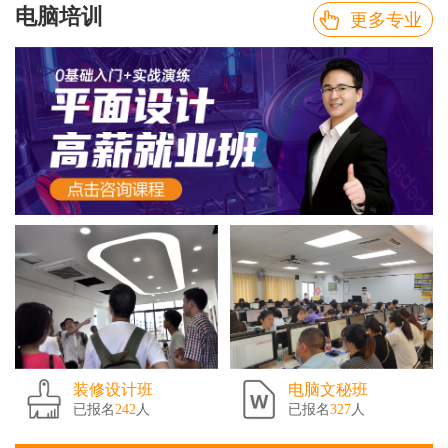
电脑培训
更多专业
装修设计班
电脑文秘班
已报名
242
人
已报名
327
人