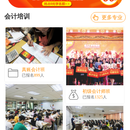
会计培训
更多专业
真账会计班
已报名
899
人
初级会计师班
已报名
1325
人