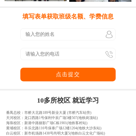
填写表单获取班级名额、学费信息
点击提交
10多所校区 就近学习
番禺总校：市桥大北路189号新业大厦 (市桥汽车站旁)
天河校区：龙口西路1号保利中辰广场5楼507(地铁岗顶站)
海珠校区：新港中路丽影广场C栋1901(地铁客村站)
黄埔校区：丰乐北路116号保泰广场12楼1204(地铁大沙东站)
白云校区：新市机场路1438号尚明大厦5(地铁白云文化广场站)