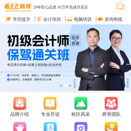
29年匠心品质 30万学员成功见证
学历提升
会计培训
电脑培训
咨询热线
品牌介绍
专业开设
校区风采
师资团队