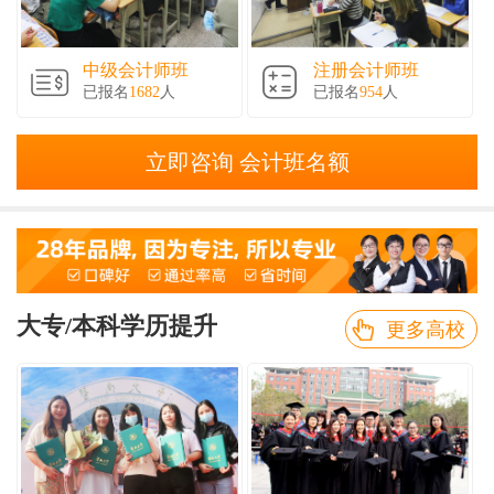
中级会计师班
注册会计师班
已报名
1682
人
已报名
954
人
立即咨询 会计班名额
大专/本科学历提升
更多高校