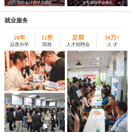
部分会计师学员留影
大专本科毕业典礼
就业服务
28年
12所
定期
30万+
品质办学
院校
人才招聘会
人 才