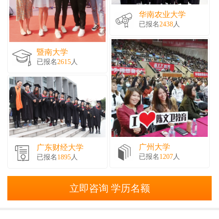
华南农业大学
已报名
2438
人
暨南大学
已报名
2615
人
广州大学
广东财经大学
已报名
1207
人
已报名
1895
人
立即咨询 学历名额