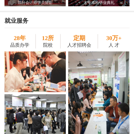
部分会计师学员留影
大专本科毕业典礼
就业服务
28年
12所
定期
30万+
品质办学
院校
人才招聘会
人 才