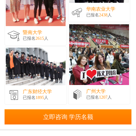
华南农业大学
已报名
2438
人
暨南大学
已报名
2615
人
广州大学
广东财经大学
已报名
1207
人
已报名
1895
人
立即咨询 学历名额