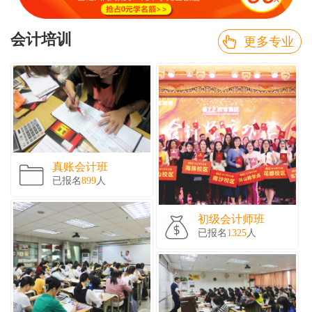
会计培训
更多专业
真账会计班
已报名
899
人
初级会计师班
已报名
1325
人