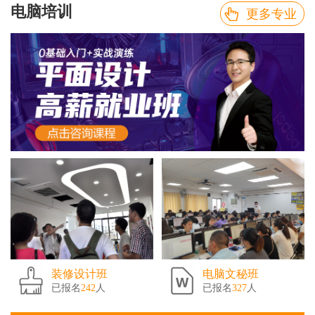
电脑培训
更多专业
装修设计班
电脑文秘班
已报名
242
人
已报名
327
人