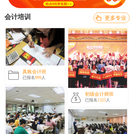
会计培训
更多专业
真账会计班
已报名
899
人
初级会计师班
已报名
1325
人