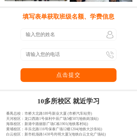
填写表单获取班级名额、学费信息
点击提交
10多所校区 就近学习
番禺总校：市桥大北路189号新业大厦 (市桥汽车站旁)
天河校区：龙口西路1号保利中辰广场5楼507(地铁岗顶站)
海珠校区：新港中路丽影广场C栋1901(地铁客村站)
黄埔校区：丰乐北路116号保泰广场12楼1204(地铁大沙东站)
白云校区：新市机场路1438号尚明大厦5(地铁白云文化广场站)