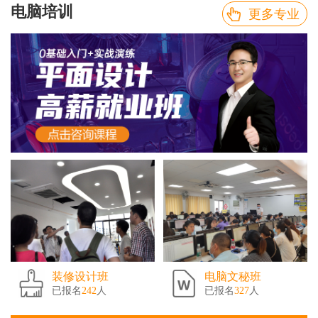
电脑培训
更多专业
装修设计班
电脑文秘班
已报名
242
人
已报名
327
人