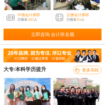
中级会计师班
注册会计师班
已报名
1682
人
已报名
954
人
立即咨询 会计班名额
大专/本科学历提升
更多高校