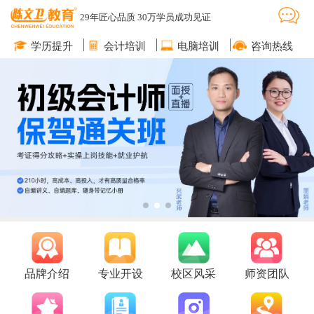
29年匠心品质 30万学员成功见证
学历提升
会计培训
电脑培训
咨询热线
品牌介绍
专业开设
校区风采
师资团队