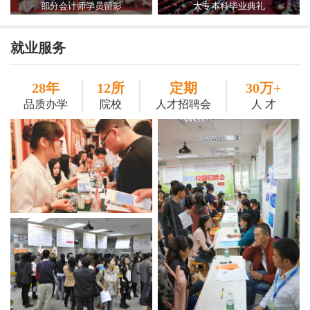
部分会计师学员留影
大专本科毕业典礼
就业服务
28年
12所
定期
30万+
品质办学
院校
人才招聘会
人 才