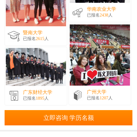
华南农业大学
已报名
2438
人
暨南大学
已报名
2615
人
广州大学
广东财经大学
已报名
1207
人
已报名
1895
人
立即咨询 学历名额