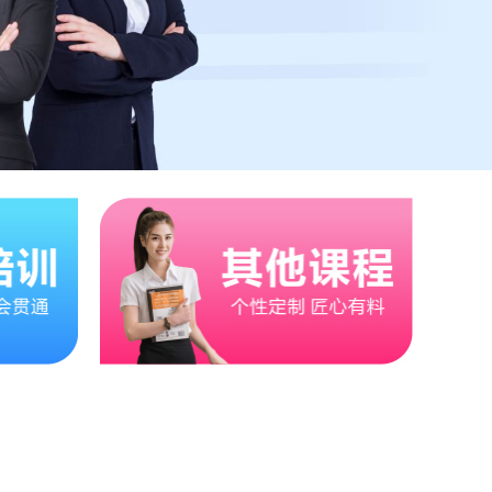
李*君
淘宝摄影
市桥
李*琳
中级实务
佛山
林*辉
学历提升
市桥
莫*婵
办公软件
市桥
陈*婷
平面设计
天河
黄*威
学历提升
花都
刘*静
中级经济法
东莞
潘*云
平面设计
黄埔
吴*梅
学历提升
大石
武*娟
学历提升
黄埔