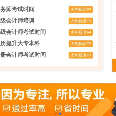
税务师考试时间
火热报名中
初级会计师培训
火热报名中
中级会计师考试时间
火热报名中
学历提升大专本科
火热报名中
注册会计师考试时间
火热报名中
31
面授
日
457
面授+直播
338
面授
214
面授
129
面授+直播