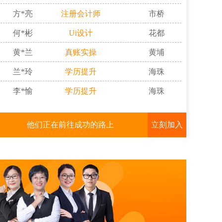
方*亮
注册会计师
市桥
何*彬
Ui设计
花都
黄*兰
真账实操
黄埔
兰*玲
学历提升
海珠
李*愉
学历提升
海珠
李*君
淘宝摄影
市桥
1个月
立即报名
李*琳
中级实务
佛山
他们正在前往成功的路上
立刻加入
林*辉
3年
学历提升
立即报名
市桥
莫*婵
办公软件
市桥
3年
立即报名
陈*婷
平面设计
天河
5年
立即报名
黄*威
学历提升
花都
4-5个月
立即报名
刘*静
中级经济法
东莞