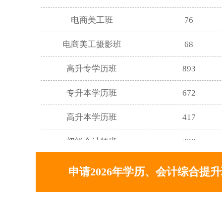
电商美工班
76
电商美工摄影班
68
高升专学历班
893
专升本学历班
672
高升本学历班
417
初级会计师班
320
中级会计师班
180
申请2026年学历、会计综合提
注册会计师班
70
平面设计班
200