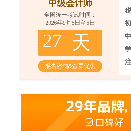
中级会计师
全国统一考试时间：
2026年9月5日至6日
27
天
报名咨询&查看优惠
电商美工摄影班
68
高升专学历班
893
专升本学历班
672
高升本学历班
417
初级会计师班
320