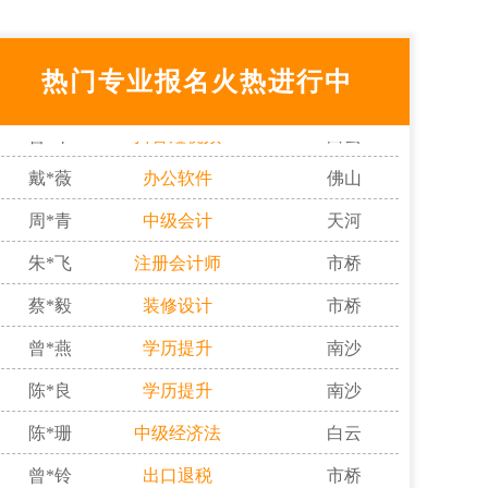
袁*山
真账实操
海珠
张*璇
真账入门
天河
热门专业报名火热进行中
曾*平
抖音短视频
白云
戴*薇
办公软件
佛山
周*青
中级会计
天河
朱*飞
注册会计师
市桥
蔡*毅
装修设计
市桥
曾*燕
学历提升
南沙
陈*良
学历提升
南沙
陈*珊
中级经济法
白云
曾*铃
出口退税
市桥