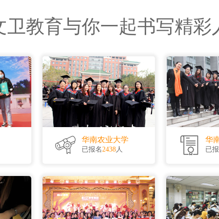
164
面授
文卫教育与你一起书写精彩
133
面授+直播
32
面授
华南农业大学
华
已报名
2438
人
已报