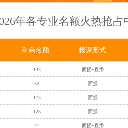
83
面授
2026年各专业名额火热抢占
19
面授
69
面授
剩余名额
授课形式
164
面授
133
面授+直播
32
面授
173
面授
128
面授
71
面授+直播