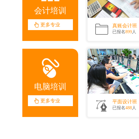
会计培训
更多专业
真账会计班
已报名
899
人
电脑培训
更多专业
平面设计班
已报名
488
人