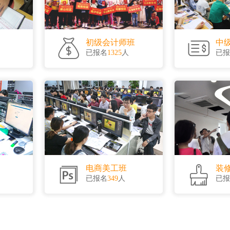
初级会计师班
中
已报名
1325
人
已报
电商美工班
装
已报名
349
人
已报