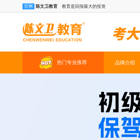
陈文卫教育
教育是回报最大的投资
官网
热门专业推荐
品牌介绍
学历提升
技能+学籍（学习时间：三年）
真账实操
技能+创就业（3-4个月）