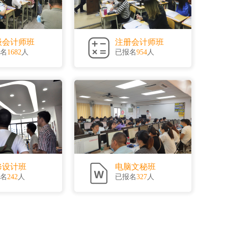
级会计师班
注册会计师班
名
1682
人
已报名
954
人
修设计班
电脑文秘班
名
242
人
已报名
327
人