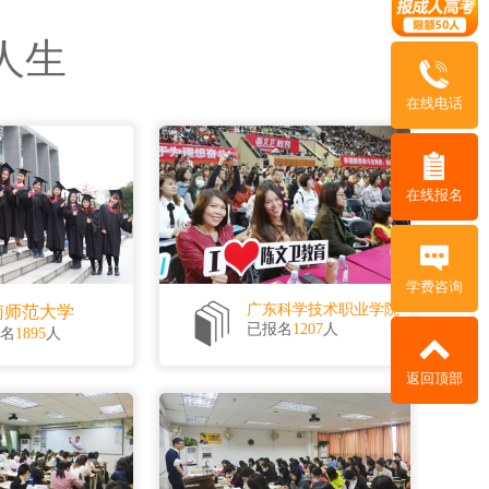
2个月
立即报名
人生
3-4个月
立即报名
在线电话
2个月
立即报名
在线报名
学费咨询
南师范大学
广东科学技术职业学院
已报名
1207
人
名
1895
人
返回顶部