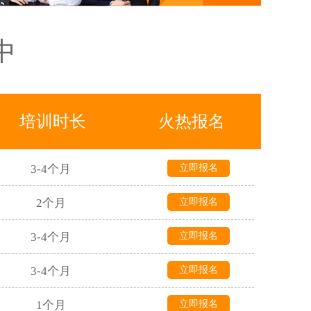
潘*云
平面设计
黄埔
4-5个月
立即报名
中
吴*梅
学历提升
大石
6-8个月
立即报名
武*娟
学历提升
黄埔
3个月
立即报名
袁*山
真账实操
海珠
培训时长
火热报名
2个月
立即报名
张*璇
真账入门
天河
曾*平
抖音短视频
白云
3-4个月
立即报名
戴*薇
办公软件
佛山
2个月
立即报名
3-4个月
立即报名
3-4个月
立即报名
1个月
立即报名