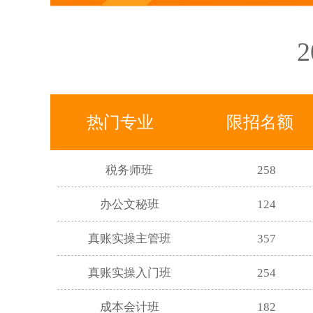
中级会计师班
180
注册会计师班
70
平面设计班
200
热门专业
限招名额
3DMAX软件班
300
税务师班
258
办公文秘班
124
真账实操主管班
357
真账实操入门班
254
成本会计班
182