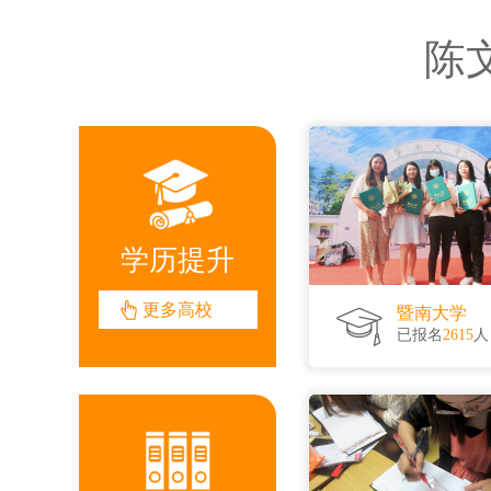
3DMAX软件班
300
陈
税务师班
258
办公文秘班
124
学历提升
更多高校
暨南大学
已报名
2615
人