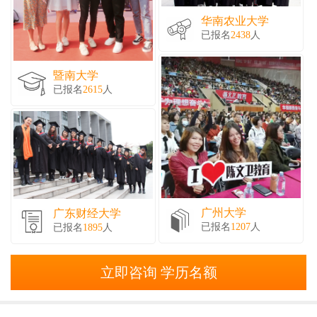
华南农业大学
已报名
2438
人
暨南大学
已报名
2615
人
广州大学
广东财经大学
已报名
1207
人
已报名
1895
人
立即咨询 学历名额