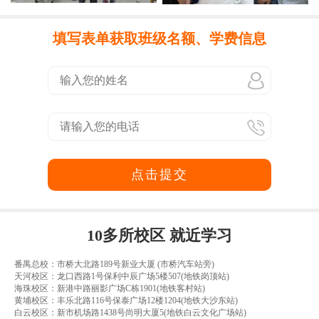
填写表单获取班级名额、学费信息
点击提交
10多所校区 就近学习
番禺总校：市桥大北路189号新业大厦 (市桥汽车站旁)
天河校区：龙口西路1号保利中辰广场5楼507(地铁岗顶站)
海珠校区：新港中路丽影广场C栋1901(地铁客村站)
黄埔校区：丰乐北路116号保泰广场12楼1204(地铁大沙东站)
白云校区：新市机场路1438号尚明大厦5(地铁白云文化广场站)