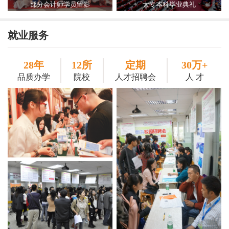
部分会计师学员留影
大专本科毕业典礼
就业服务
28年
12所
定期
30万+
品质办学
院校
人才招聘会
人 才