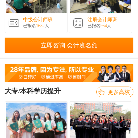
中级会计师班
注册会计师班
已报名
1682
人
已报名
954
人
立即咨询 会计班名额
大专/本科学历提升
更多高校