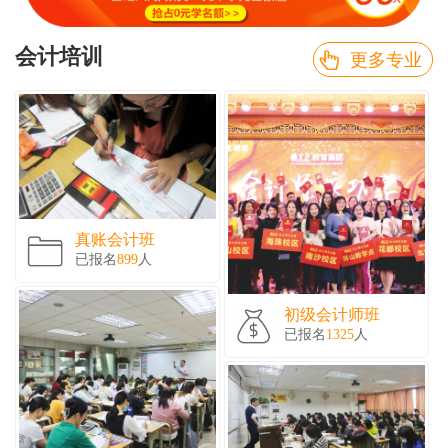
会计培训
更多专业
真账会计班
已报名
899
人
初级会计师班
已报名
1325
人