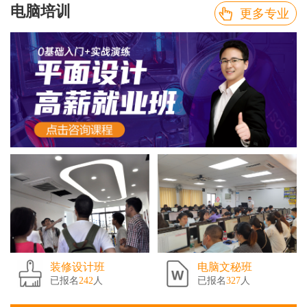
电脑培训
更多专业
装修设计班
电脑文秘班
已报名
242
人
已报名
327
人