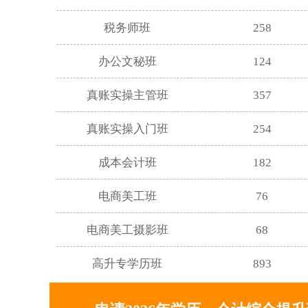
税务师班
258
办公文秘班
124
真账实操主管班
357
真账实操入门班
254
成本会计班
182
电商美工班
76
电商美工摄影班
68
高升专学历班
893
专升本学历班
672