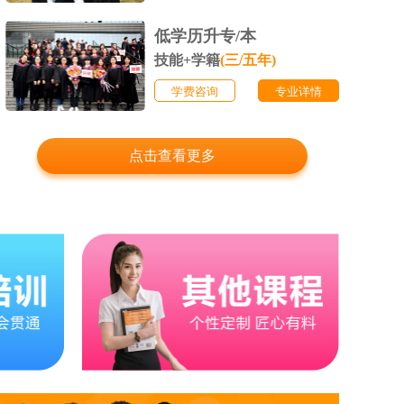
低学历升专/本
技能+学籍
(三/五年)
学费咨询
专业详情
点击查看更多