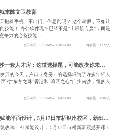
就来陈文卫教育
天抱着手机、不出门、作息乱吗？ 这个暑假，不如让
的技能！ 办公软件现在已经不是“上班族专属”，而是
争力的必备技能 ...
发布时间：2026-05-11 06:24:00
阅读量：1320人
香港月薪3万 vs 南沙一套人才房：这道选择题，可能改变你未来十年的命运
速发展的今天，户口（身份）的选择成为了许多年轻人
 面对“东方之珠”香港和“湾区之心”广州南沙，很多人
.
发布时间：2026-05-10 04:14:00
阅读量：1206人
3小时到3分钟？AI赋能平面设计，5月17日市桥银座校区，新班开课，带你从入门到商业落地！
复改稿！AI赋能设计， 5月17日市桥新班震撼开课！