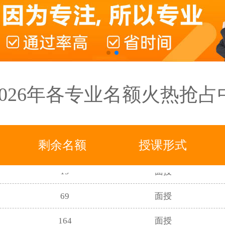
31
面授
457
面授+直播
338
面授
2026年各专业名额火热抢占
214
面授
129
面授+直播
83
面授
剩余名额
授课形式
19
面授
69
面授
164
面授