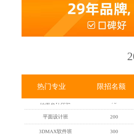
电商美工摄影班
68
高升专学历班
893
专升本学历班
672
高升本学历班
417
初级会计师班
320
中级会计师班
180
热门专业
限招名额
注册会计师班
70
平面设计班
200
3DMAX软件班
300