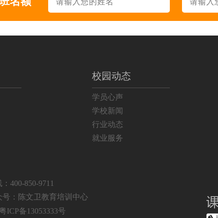
升班名额
214
面授
129
面授+直播
83
面授
校园动态
19
面授
学员心声
69
面授
学校新闻
行业动态
164
面授
就业服务
133
面授+直播
32
面授
00-850-9711
众号：陈文卫教育培训中心
粤ICP备13053333号