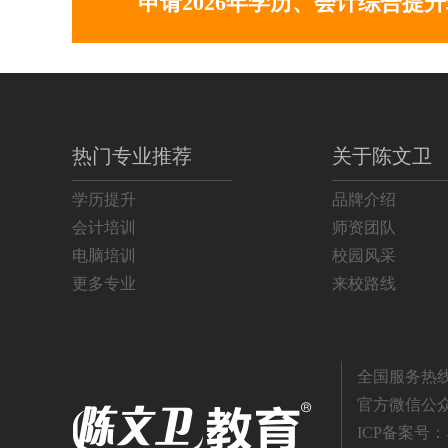
申请2026年学历、会计综合提
高升本学历班
417
初级会计师班
320
中级会计师班
180
热门专业推荐
关于陈文卫
注册会计师班
70
学历提升
品牌介绍
平面设计班
200
会计培训
师资团队
电脑培训
校园风采
3DMAX软件班
300
更多专业
来校路线
税务师班
258
办公文秘班
124
全国服务热线：4
官方微信公
ICP备案号：