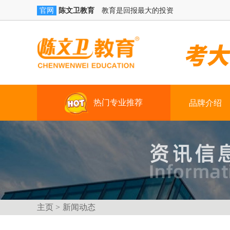
陈文卫教育
教育是回报最大的投资
官网
热门专业推荐
品牌介绍
学历提升
技能+学籍（学习时间：三年）
真账实操
技能+创就业（3-4个月）
主页 >
新闻动态