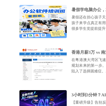
初级会计师
技能+创就业（4-5个月）
暑假学电脑办公，
暑假还在担心孩子天
中级会计师
孩子来学点真正有用
技能+考证（4-5个月）
很多学生党提前提升竞
平面设计
技能+创就业（3个月）
在粤港澳大湾区飞
电脑培训
规划未来的第一步。
陷入了选择困难症。..
技能+创就业（2个月）
【重磅升级】告别反