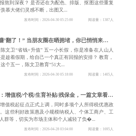
报熬到深夜？ 是否还在为配色、排版、抠图这些重复
羡慕大佬们灵感不断，出图又...
发布时间：2026-04-30 05:25:00
阅读量：1387人
“五一我在这儿，‘赚’翻了！” 当朋友圈在晒拥堵，你已悄悄来陈文卫“升值+省钱”
陈文卫“省钱+升值” 五一小长假，你是准备在人山人
还是趁着假期，给自己一个真正有回报的安排？ 教育，
这个五一，陈文卫教育“51大...
发布时间：2026-04-30 05:18:00
阅读量：1405人
2026财税新政大全：增值税/个税/生育补贴/残保金，一篇文章看懂你能省多少！
日起，增值税起征点正式上调，同时多项个人所得税优惠政
年底。这些利好政策惠及小规模纳税人、个体工商户、工
人群等，切实为市场主体和个人减轻了负�...
发布时间：2026-04-28 03:04:00
阅读量：1695人