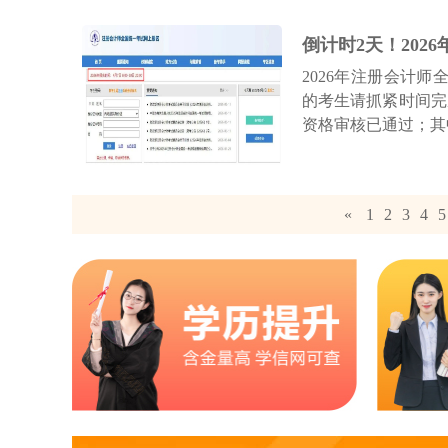
倒计时2天！2026
2026年注册会计师
的考生请抓紧时间完
资格审核已通过；其
«
1
2
3
4
5