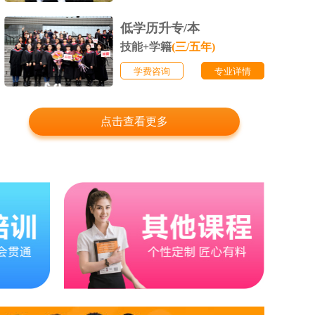
低学历升专/本
技能+学籍
(三/五年)
学费咨询
专业详情
点击查看更多