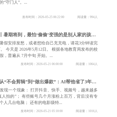
守门人”。...
发布时间：2026-05-25 06:22:00
阅读量：994人
暑假火热招生中...丨暑期将到，最怕‘偷偷’变强的是别人家的孩子…现在看这篇还来得及
暑假安排发愁，或者想给自己充充电，请花3分钟读完
。 今天是 2026年5月12日。 根据各地教育局发布的校
假，普遍从 7月中旬 开始。...
发布时间：2026-05-21 06:00:00
阅读量：1064人
短视频内卷时代，从“不会剪辑”到“做出爆款”：AI帮他省了3年学习时间！
发现一个现象： 打开抖音、快手、视频号，越来越多
真人拍的”； 有些账号几个月涨粉上百万，背后没有专
人几台电脑； 还有的电影级特...
发布时间：2026-05-21 05:18:00
阅读量：1016人