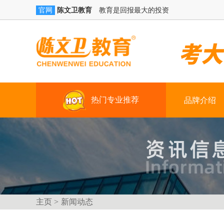
陈文卫教育
教育是回报最大的投资
官网
热门专业推荐
品牌介绍
学历提升
技能+学籍（学习时间：三年）
真账实操
技能+创就业（3-4个月）
主页 >
新闻动态