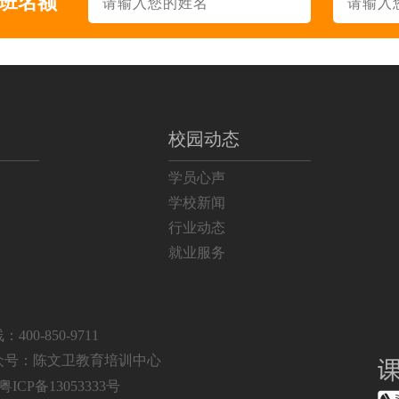
升班名额
338
面授
214
面授
129
面授+直播
83
面授
校园动态
学员心声
19
面授
学校新闻
69
面授
行业动态
就业服务
164
面授
133
面授+直播
00-850-9711
32
面授
众号：陈文卫教育培训中心
粤ICP备13053333号