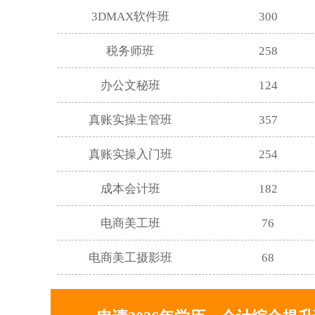
3DMAX软件班
300
税务师班
258
办公文秘班
124
真账实操主管班
357
真账实操入门班
254
成本会计班
182
电商美工班
76
电商美工摄影班
68
高升专学历班
893