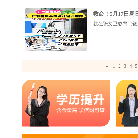
救命！5月17日
就在陈文卫教育（银座
«
1
2
3
4
5