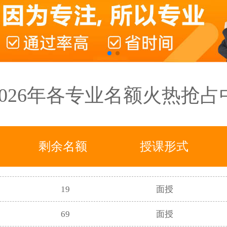
31
面授
457
面授+直播
338
面授
2026年各专业名额火热抢占
214
面授
129
面授+直播
剩余名额
授课形式
83
面授
19
面授
69
面授