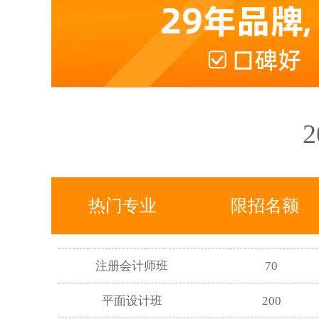
电商美工摄影班
68
高升专学历班
893
专升本学历班
672
高升本学历班
417
初级会计师班
320
热门专业
限招名额
中级会计师班
180
注册会计师班
70
平面设计班
200