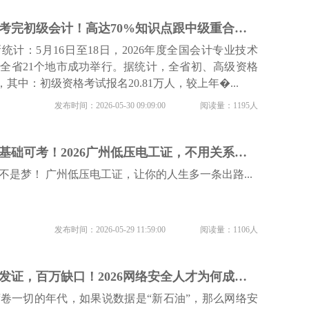
2026年广东15万人考完初级会计！高达70%知识点跟中级重合，这3个月的黄金备考期，千万别浪费！
计：5月16日至18日，2026年度全国会计专业技术
全省21个地市成功举行。据统计，全省初、高级资格
，其中：初级资格考试报名20.81万人，较上年�...
发布时间：2026-05-30 09:09:00
阅读量：1195人
初中学历可报！零基础可考！2026广州低压电工证，不用关系不用背景，考下就是铁饭碗！报名通道已开启>>>
不是梦！ 广州低压电工证，让你的人生多一条出路...
发布时间：2026-05-29 11:59:00
阅读量：1106人
国家认证，工信部发证，百万缺口！2026网络安全人才为何成了“香饽饽”？
卷一切的年代，如果说数据是“新石油”，那么网络安