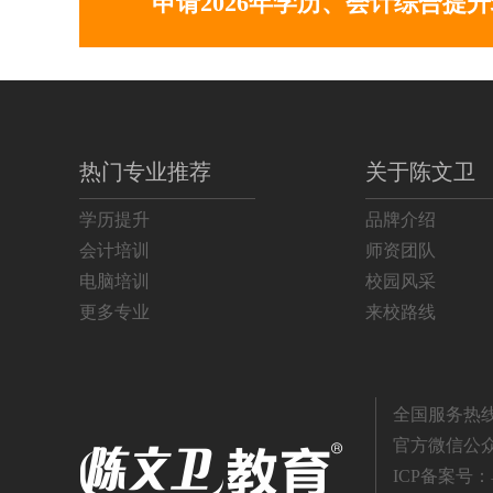
申请2026年学历、会计综合提
专升本学历班
672
高升本学历班
417
初级会计师班
320
中级会计师班
180
热门专业推荐
关于陈文卫
学历提升
品牌介绍
注册会计师班
70
会计培训
师资团队
平面设计班
200
电脑培训
校园风采
更多专业
来校路线
3DMAX软件班
300
税务师班
258
全国服务热线：4
办公文秘班
124
官方微信公
ICP备案号：