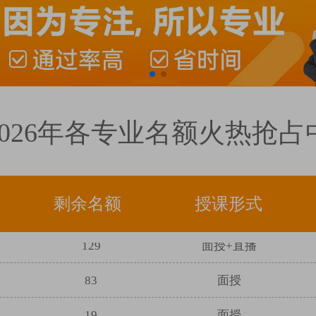
31
面授
2026年各专业名额火热抢占
457
面授+直播
338
面授
剩余名额
授课形式
214
面授
129
面授+直播
83
面授
19
面授