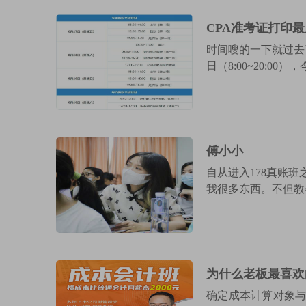
初级会计师
技能+创就业（4-5个月）
时间嗖的一下就过去
中级会计师
日（8:00~20:00）
技能+考证（4-5个月）
平面设计
技能+创就业（3个月）
傅小小
自从进入178真账
电脑培训
我很多东西。不但教
技能+创就业（2个月）
为什么老板最喜欢
确定成本计算对象