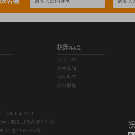
升班名额
457
面授+直播
338
面授
214
面授
校园动态
129
面授+直播
学员心声
83
面授
学校新闻
行业动态
19
面授
就业服务
69
面授
164
面授
00-850-9711
众号：陈文卫教育培训中心
133
面授+直播
粤ICP备13053333号