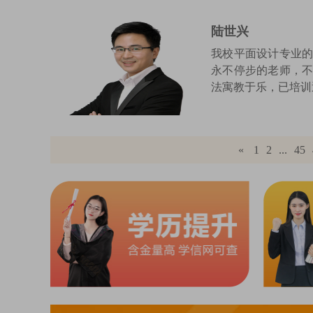
陆世兴
我校平面设计专业的
永不停步的老师，
法寓教于乐，已培训近5
«
1
2
...
45