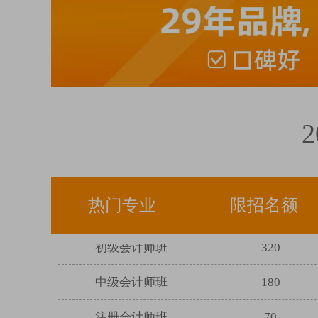
电商美工摄影班
68
高升专学历班
893
专升本学历班
672
热门专业
限招名额
高升本学历班
417
初级会计师班
320
中级会计师班
180
注册会计师班
70