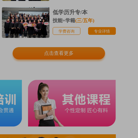
低学历升专/本
技能+学籍
(三/五年)
学费咨询
专业详情
点击查看更多