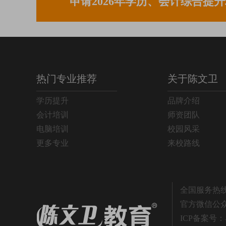
申请2026年学历、会计综合提
高升专学历班
893
专升本学历班
672
高升本学历班
417
热门专业推荐
关于陈文卫
初级会计师班
320
学历提升
品牌介绍
中级会计师班
180
会计培训
师资团队
电脑培训
校园风采
注册会计师班
70
更多专业
来校路线
平面设计班
200
3DMAX软件班
300
全国服务热线：4
官方微信公
税务师班
258
ICP备案号：