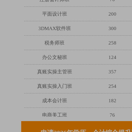
平面设计班
200
3DMAX软件班
300
税务师班
258
办公文秘班
124
真账实操主管班
357
真账实操入门班
254
成本会计班
182
电商美工班
76
电商美工摄影班
68