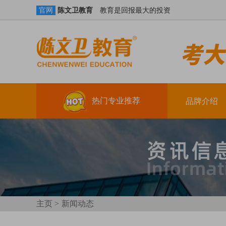
陈文卫教育
教育是回报最大的投资
官网
热门专业推荐
品牌介绍
学历提升
技能+学籍（学习时间：三年）
真账实操
技能+创就业（3-4个月）
主页 >
新闻动态