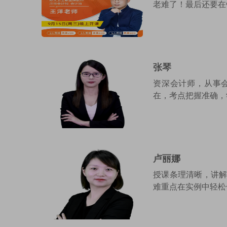
老难了！最后还要在
张琴
资深会计师，从事
在，考点把握准确，学
卢丽娜
授课条理清晰，讲
难重点在实例中轻松化