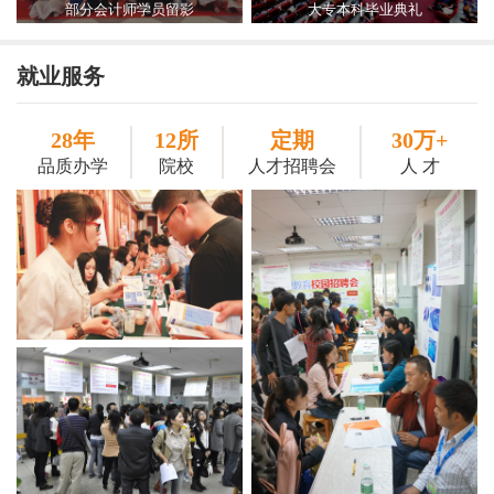
部分会计师学员留影
大专本科毕业典礼
就业服务
28年
12所
定期
30万+
品质办学
院校
人才招聘会
人 才