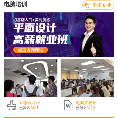
电脑培训
更多专业
装修设计班
电脑文秘班
已报名
242
人
已报名
327
人