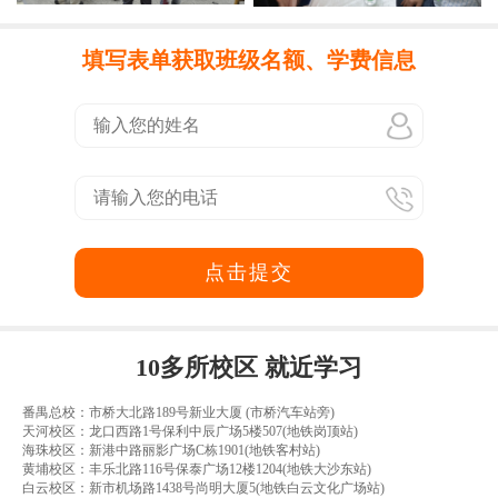
填写表单获取班级名额、学费信息
点击提交
10多所校区 就近学习
番禺总校：市桥大北路189号新业大厦 (市桥汽车站旁)
天河校区：龙口西路1号保利中辰广场5楼507(地铁岗顶站)
海珠校区：新港中路丽影广场C栋1901(地铁客村站)
黄埔校区：丰乐北路116号保泰广场12楼1204(地铁大沙东站)
白云校区：新市机场路1438号尚明大厦5(地铁白云文化广场站)