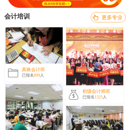
会计培训
更多专业
真账会计班
已报名
899
人
初级会计师班
已报名
1325
人