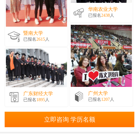
华南农业大学
已报名
2438
人
暨南大学
已报名
2615
人
广州大学
广东财经大学
已报名
1207
人
已报名
1895
人
立即咨询 学历名额