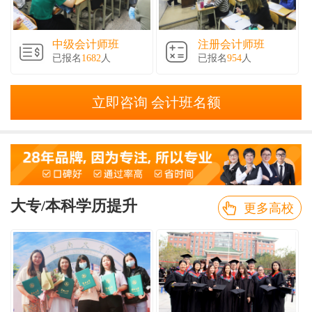
中级会计师班
注册会计师班
已报名
1682
人
已报名
954
人
立即咨询 会计班名额
大专/本科学历提升
更多高校